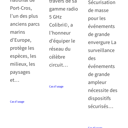
travers de sa
Sécurisation
Port-Cros,
gamme radio
de masse
l’un des plus
5 GHz
pour les
anciens parcs
Colibri©, a
événements
marins
l’honneur
de grande
d’Europe,
d’équiper le
envergure La
protège les
réseau du
surveillance
espèces, les
célèbre
des
milieux, les
circuit…
événements
paysages
de grande
et…
28 octobre 2024
·
ampleur
Cas d’usage
nécessite des
28 octobre 2024
·
dispositifs
Cas d’usage
sécurisés…
27 octobre 2024
·
Cas d’usage