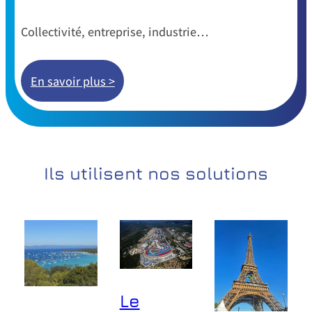
Collectivité, entreprise, industrie…
En savoir plus >
Ils utilisent nos solutions
Le