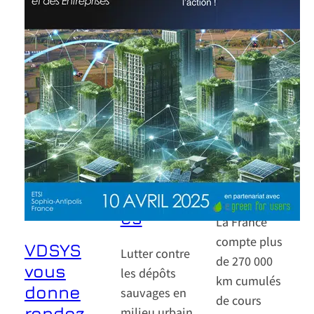
vités,
Surveill
citoyen
ances
s: face
de
aux
crues et
dépôts
inondati
sauvag
ons
es des
avec la
solution
VIGICAM
s
©
concrèt
es
La France
compte plus
VDSYS
Lutter contre
de 270 000
vous
les dépôts
km cumulés
donne
sauvages en
de cours
rendez-
milieu urbain