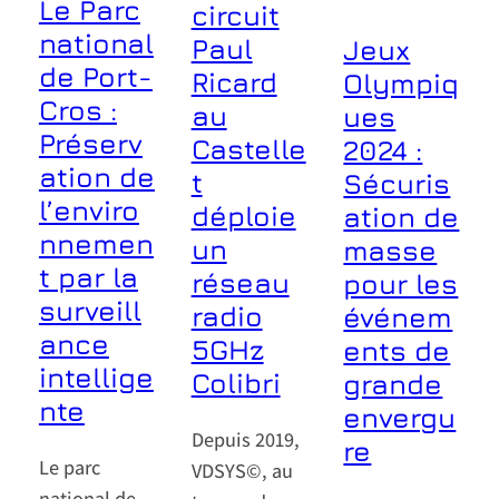
Le Parc
circuit
national
Paul
Jeux
de Port-
Ricard
Olympiq
Cros :
au
ues
Préserv
Castelle
2024 :
ation de
t
Sécuris
l’enviro
déploie
ation de
nnemen
un
masse
t par la
réseau
pour les
surveill
radio
événem
ance
5GHz
ents de
intellige
Colibri
grande
nte
envergu
Depuis 2019,
re
Le parc
VDSYS©, au
national de