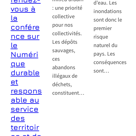
d’eau. Les
: une priorité
vous à
inondations
collective
la
sont donc le
pour nos
confére
premier
collectivités.
nce sur
risque
Les dépôts
le
naturel du
sauvages,
pays. Les
Numéri
ces
conséquences
que
abandons
sont…
durable
illégaux de
et
déchets,
respons
constituent…
able au
service
des
territoir