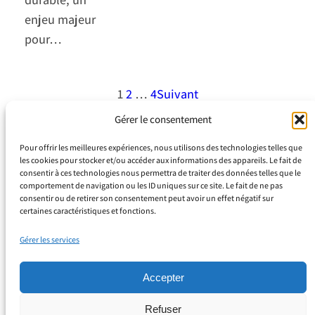
enjeu majeur
pour…
1
2
…
4
Suivant
Gérer le consentement
Pour offrir les meilleures expériences, nous utilisons des technologies telles que
les cookies pour stocker et/ou accéder aux informations des appareils. Le fait de
consentir à ces technologies nous permettra de traiter des données telles que le
comportement de navigation ou les ID uniques sur ce site. Le fait de ne pas
consentir ou de retirer son consentement peut avoir un effet négatif sur
Espace Juliana
certaines caractéristiques et fonctions.
799 Rue du Docteur Calmette
Gérer les services
Z.I. Toulon Est 83210 La Farlède
Secrétariat : 04 94 42 16 85
Accepter
Refuser
À propos
Confidentialité
Réseaux sociaux