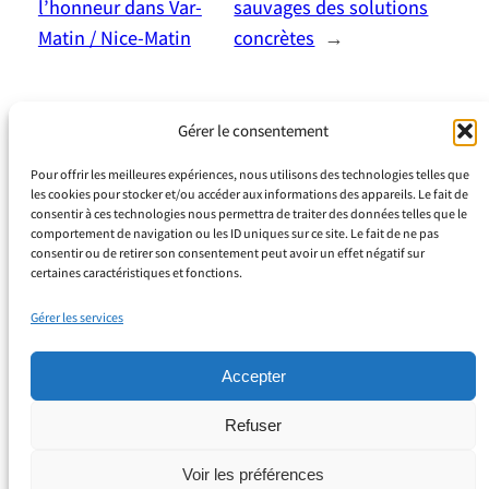
l’honneur dans Var-
sauvages des solutions
Matin / Nice-Matin
concrètes
→
Gérer le consentement
Pour offrir les meilleures expériences, nous utilisons des technologies telles que
les cookies pour stocker et/ou accéder aux informations des appareils. Le fait de
consentir à ces technologies nous permettra de traiter des données telles que le
comportement de navigation ou les ID uniques sur ce site. Le fait de ne pas
consentir ou de retirer son consentement peut avoir un effet négatif sur
Espace Juliana
certaines caractéristiques et fonctions.
799 Rue du Docteur Calmette
Gérer les services
Z.I. Toulon Est 83210 La Farlède
Secrétariat : 04 94 42 16 85
Accepter
Refuser
À propos
Confidentialité
Réseaux sociaux
LinkedIn
Instagram
Faceboo
Produits
Mentions légales
Voir les préférences
Cas d’usage
Politique de cookies (UE)