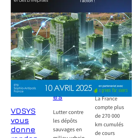
vités,
Surveill
citoyen
ances
s: face
de
aux
crues et
dépôts
inondati
sauvag
ons
es des
avec la
solution
VIGICAM
s
©
concrèt
es
La France
compte plus
VDSYS
Lutter contre
de 270 000
vous
les dépôts
km cumulés
donne
sauvages en
de cours
milieu urbain