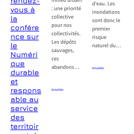
rendez-
d’eau. Les
: une priorité
vous à
inondations
collective
la
sont donc le
pour nos
confére
premier
collectivités.
nce sur
risque
Les dépôts
le
naturel du…
sauvages,
Numéri
ces
17 décembre 2024
·
que
abandons…
Actualités
durable
et
19 décembre 2024
·
respons
Actualités
able au
service
des
territoir