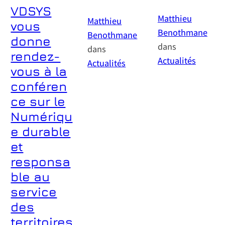
VDSYS
Matthieu
Matthieu
vous
Benothmane
Benothmane
donne
dans
dans
rendez-
Actualités
Actualités
vous à la
La France compte plus de
Lutter contre les dépôts
270 000 km cumulés de cours
sauvages en milieu urbain :
conféren
d’eau. Les inondations sont
une priorité collective pour
donc le premier risque
nos collectivités. Les dépôts
ce sur le
naturel du pays. Les
sauvages, ces abandons
conséquences sont
illégaux de déchets,
Numériqu
considérables : 17 millions
constituent une
d’habitants et 9 millions
problématique
e durable
d’emplois sont notamment
environnementale et sociale
exposés à ces phénomènes.
majeure pour les collectivités
et
Les risques d’inondation
en France. Chaque année, ce
concernent non seulement les
fléau gagne en ampleur, avec
responsa
débordements de cours
plus d’un million de tonnes de
d’eau, mais également les
déchets déversés
ble au
ruissellements, notamment…
illégalement dans la nature,…
service
des
territoires