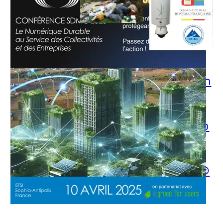
Collectivit
és,
Surveillan
citoyens:
ces de
face aux
crues et
dépôts
inondatio
sauvages
ns avec
des
la
solutions
VIGICAM©
concrètes
Déc 17, 2024
Déc 19, 2024
—
—
par
par