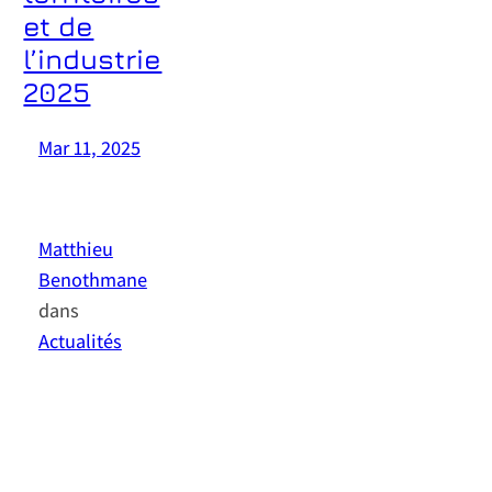
et de
l’industrie
2025
Mar 11, 2025
—
par
Matthieu
Benothmane
dans
Actualités
Le 10 avril 2025, l’ETSI
Sophia-Antipolis et notre
partenaire eG4U vous invitent
à une journée exceptionnelle
dédiée au numérique
durable, un enjeu majeur
pour les collectivités et les
entreprises. Un événement clé