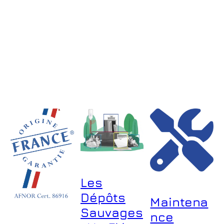
venez nous rencontrer au…
à l’occasion du Salon des
doivent s’engager dans une
maires, cet événement
démarche responsable. Chez
incontournable pour les
VDSYS, nous sommes fiers
collectivités locales,
d’être labellisés LUCIE
l’entreprise dévoile l’Albatros,
PROGRESS, une certification
un coffret d’alimentation trois-
qui reflète notre engagement
en-un alliant…
en faveur du développement
durable, de l’éthique et de la
performance économique.
Découvrez pourquoi travailler
avec…
Les
Dépôts
Maintena
Sauvages
nce