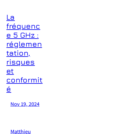
La
fréquenc
e 5 GHz :
réglemen
tation,
risques
et
conformit
é
Nov 19, 2024
—
par
Matthieu