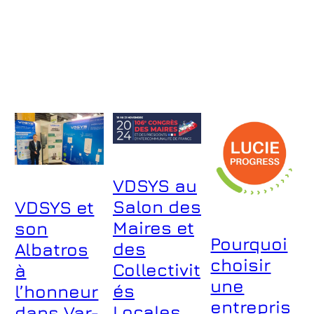
pour un numérique
responsable Face à
l’accélération de la transition
numérique et aux défis
environnementaux, cet
événement réunira des
experts, décideurs et
acteurs…
VDSYS au
Salon des
VDSYS et
Maires et
son
Pourquoi
des
Albatros
choisir
Collectivit
à
une
és
l’honneur
entrepris
Locales
dans Var-