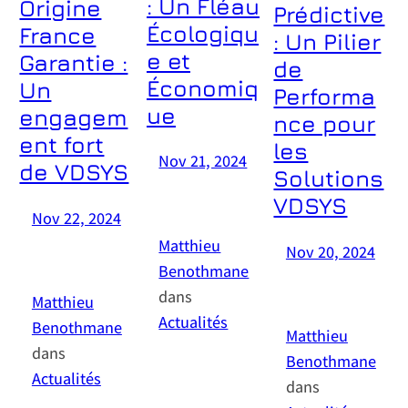
: Un Fléau
Origine
Prédictive
Écologiqu
France
: Un Pilier
e et
Garantie :
de
Économiq
Un
Performa
ue
engagem
nce pour
ent fort
les
Nov 21, 2024
de VDSYS
Solutions
—
VDSYS
par
Nov 22, 2024
Matthieu
Nov 20, 2024
—
par
Benothmane
—
dans
par
Matthieu
Actualités
Benothmane
Matthieu
Les dépôts sauvages
dans
constituent un problème
Benothmane
majeur en France,
Actualités
dans
particulièrement pour les
collectivités locales. En 2022,
L’historique du label Origine