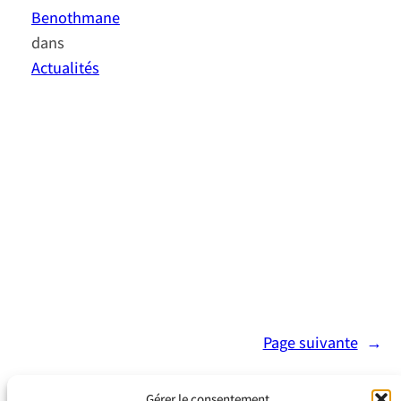
Benothmane
dans
Actualités
Le déploiement de réseaux
sans fil est un enjeu crucial
pour les entreprises et les
collectivités. Parmi les
bandes de fréquence les plus
utilisées, le WLAN 5 GHz se
distingue par ses
performances élevées en
termes de débit et de fiabilité.
Toutefois, des normes,
notamment celles de l’ETSI
(European
Telecommunications
Standards Institute),
encadrent strictement son…
Page suivante
→
Gérer le consentement