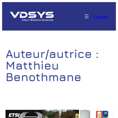
Aller
au
Contact
contenu
Auteur/autrice :
Matthieu
Benothmane