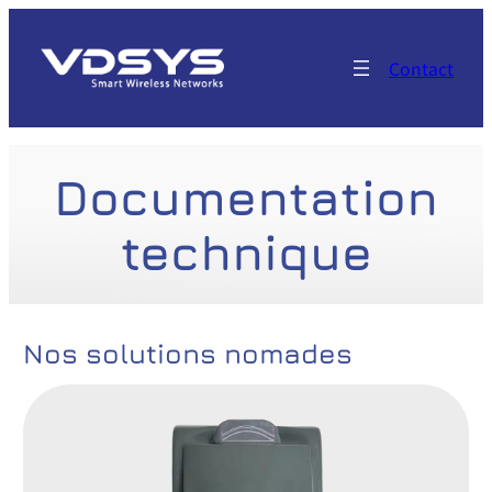
Aller
au
Contact
contenu
Documentation
technique
Nos solutions nomades