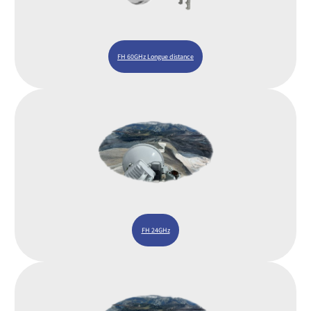
FH 60GHz Longue distance
FH 24GHz