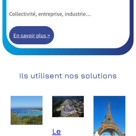
Collectivité, entreprise, industrie…
En savoir plus >
Ils utilisent nos solutions
Le