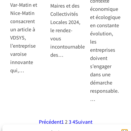
contexte
Var-Matin et
Maires et des
économique
Nice-Matin
Collectivités
et écologique
consacrent
Locales 2024,
en constante
un article à
le rendez-
évolution,
VDSYS,
vous
les
l’entreprise
incontournable
entreprises
varoise
des…
doivent
innovante
s’engager
qui,…
dans une
démarche
responsable.
…
Précédent
1
2
3
4
Suivant