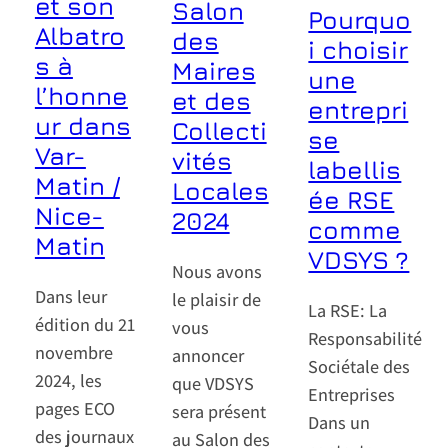
et son
Salon
Pourquo
Albatro
des
i choisir
s à
Maires
une
l’honne
et des
entrepri
ur dans
Collecti
se
Var-
vités
labellis
Matin /
Locales
ée RSE
Nice-
2024
comme
Matin
VDSYS ?
Nous avons
Dans leur
le plaisir de
La RSE: La
édition du 21
vous
Responsabilité
novembre
annoncer
Sociétale des
2024, les
que VDSYS
Entreprises
pages ECO
sera présent
Dans un
des journaux
au Salon des