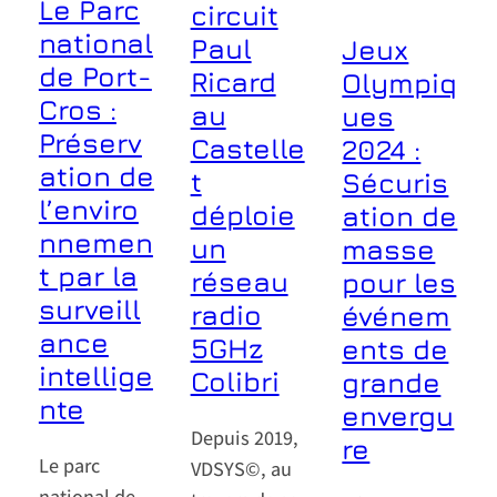
Le Parc
circuit
national
Paul
Jeux
de Port-
Ricard
Olympiq
Cros :
au
ues
Préserv
Castelle
2024 :
ation de
t
Sécuris
l’enviro
déploie
ation de
nnemen
un
masse
t par la
réseau
pour les
surveill
radio
événem
ance
5GHz
ents de
intellige
Colibri
grande
nte
envergu
Depuis 2019,
re
Le parc
VDSYS©, au
national de