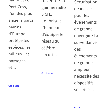
travers de sa
Sécurisation
Port-Cros,
gamme radio
de masse
l’un des plus
5 GHz
pour les
anciens parcs
Colibri©, a
événements
marins
l’honneur
de grande
d’Europe,
d’équiper le
envergure La
protège les
réseau du
surveillance
espèces, les
célèbre
des
milieux, les
circuit…
événements
paysages
de grande
et…
28 octobre 2024
·
ampleur
Cas d’usage
nécessite des
28 octobre 2024
·
dispositifs
Cas d’usage
sécurisés…
27 octobre 2024
·
Cas d’usage